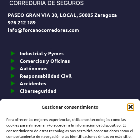
PASEO GRAN VIA 30, LOCAL, 50005 Zaragoza
976 212 189
info@forcanocorredores.com
Empresas y autónomos
Industrial y Pymes
Comercios y Oficinas
Autónomos
Responsabilidad Civil
Accidentes
Ciberseguridad
Gestionar consentimiento
Particulares
Auto
Decesos
Para ofrecer las mejores experiencias, utilizamos tecnologías como las
Hogar
Dental
cookies para almacenar y/o acceder a la información del dispositivo. El
consentimiento de estas tecnologías nos permitirá procesar datos como el
Vida
Impagos
comportamiento de navegación o las identificaciones únicas en este sitio.