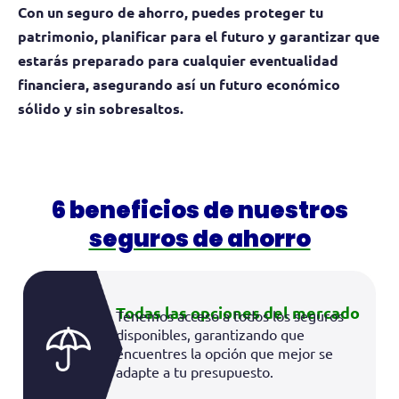
Con un
seguro de ahorro
, puedes proteger tu
patrimonio, planificar para el futuro y garantizar que
estarás preparado para cualquier eventualidad
financiera, asegurando así un futuro económico
sólido y sin sobresaltos.
6 beneficios de nuestros
seguros de ahorro
Todas las opciones del mercado
Tenemos acceso a todos los seguros
disponibles, garantizando que
encuentres la opción que mejor se
adapte a tu presupuesto.